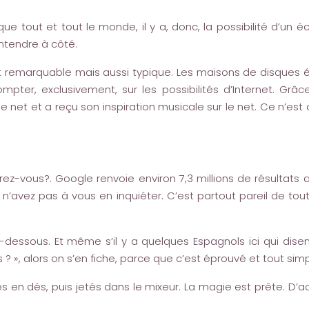
ue tout et tout le monde, il y a, donc, la possibilité d’un é
ntendre à côté.
t remarquable mais aussi typique. Les maisons de disques é
er, exclusivement, sur les possibilités d’Internet. Grâce
le net et a reçu son inspiration musicale sur le net. Ce n’
z-vous?. Google renvoie environ 7,3 millions de résultats 
n’avez pas à vous en inquiéter. C’est partout pareil de tou
i-dessous. Et même s’il y a quelques Espagnols ici qui dis
? », alors on s’en fiche, parce que c’est éprouvé et tout sim
en dés, puis jetés dans le mixeur. La magie est prête. D’ac