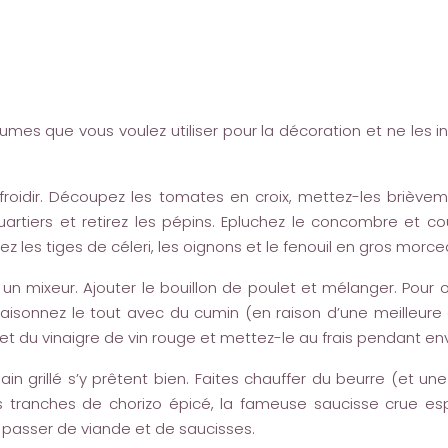
mes que vous voulez utiliser pour la décoration et ne les 
 refroidir. Découpez les tomates en croix, mettez-les briève
artiers et retirez les pépins. Epluchez le concombre et c
les tiges de céleri, les oignons et le fenouil en gros morceau
un mixeur. Ajouter le bouillon de poulet et mélanger. Pour 
aisonnez le tout avec du cumin (en raison d’une meilleure c
 et du vinaigre de vin rouge et mettez-le au frais pendant en
ain grillé s’y prêtent bien. Faites chauffer du beurre (et une
 tranches de chorizo épicé, la fameuse saucisse crue es
 passer de viande et de saucisses.