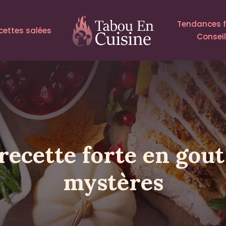
Tendances 
cettes salées
Consei
ecette forte en gout
mystères