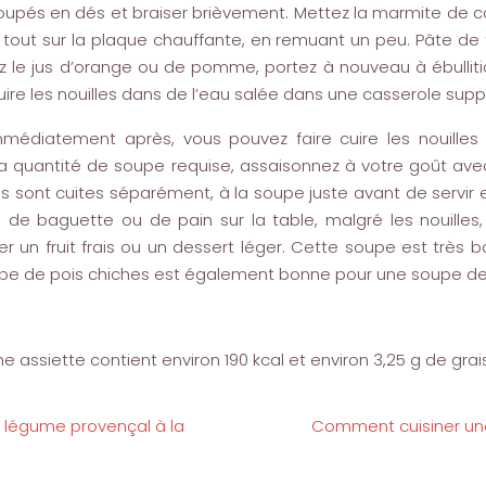
coupés en dés et braiser brièvement. Mettez la marmite de cô
tout sur la plaque chauffante, en remuant un peu. Pâte de 
tez le jus d’orange ou de pomme, portez à nouveau à ébulli
uire les nouilles dans de l’eau salée dans une casserole sup
édiatement après, vous pouvez faire cuire les nouilles
la quantité de soupe requise, assaisonnez à votre goût avec 
 elles sont cuites séparément, à la soupe juste avant de servi
e baguette ou de pain sur la table, malgré les nouilles,
r un fruit frais ou un dessert léger. Cette soupe est très 
pe de pois chiches est également bonne pour une soupe de 
 assiette contient environ 190 kcal et environ 3,25 g de grai
e légume provençal à la
Comment cuisiner une