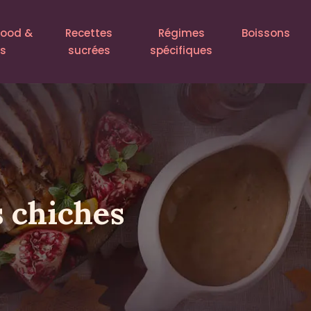
food &
Recettes
Régimes
Boissons
ls
sucrées
spécifiques
s chiches