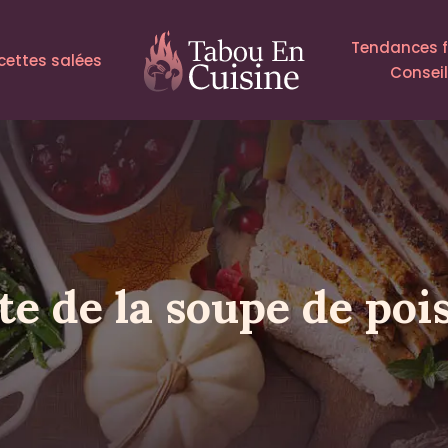
Tendances 
cettes salées
Consei
te de la soupe de poi