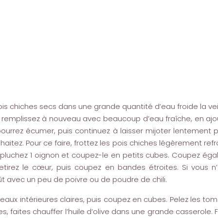
is chiches secs dans une grande quantité d’eau froide la vei
remplissez à nouveau avec beaucoup d’eau fraîche, en ajouta
urrez écumer, puis continuez à laisser mijoter lentement p
itez. Pour ce faire, frottez les pois chiches légèrement refr
épluchez 1 oignon et coupez-le en petits cubes. Coupez égal
retirez le cœur, puis coupez en bandes étroites. Si vous 
ût avec un peu de poivre ou de poudre de chili.
peaux intérieures claires, puis coupez en cubes. Pelez les t
, faites chauffer l’huile d’olive dans une grande casserole. 