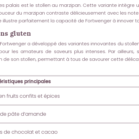
es palais est le stollen au marzipan. Cette variante intèg
douceur du marzipan contraste délicieusement avec les notes 
 illustre parfaitement la capacité de Fortwenger à innover to
ans gluten
rtwenger a développé des variantes innovantes du stollen. 
our les amateurs de saveurs plus intenses. Par ailleurs, 
 de son stollen, permettant à tous de savourer cette délic
ristiques principales
en fruits confits et épices
de pâte d’amande
es de chocolat et cacao