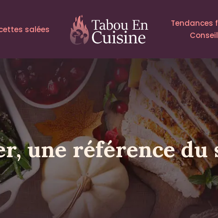
Tendances 
cettes salées
Consei
r, une référence du 