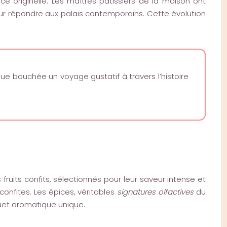
e originelle. Les maîtres pâtissiers de la maison ont
our répondre aux palais contemporains. Cette évolution
aque bouchée un voyage gustatif à travers l’histoire
fruits confits, sélectionnés pour leur saveur intense et
confites. Les épices, véritables
signatures olfactives
du
uet aromatique unique.