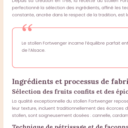
Depuis sa création en 1768, la recette du stollen Fo
perfectionné la sélection des ingrédients, affiné les
constante, ancrée dans le respect de la tradition, est l
Le stollen Fortwenger incarne l’équilibre parfait e
de l’Alsace.
Ingrédients et processus de fabr
Sélection des fruits confits et des épi
La qualité exceptionnelle du stollen Fortwenger repose 
leur texture, incluent traditionnellement des écorces d
stollen, sont soigneusement dosées : cannelle, carda
Technique de pétrissage et de façon