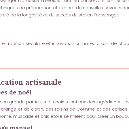
rtwenger n’a cessé d’évoluer tout en conservant son essenc
 techniques de préparation et exploré de nouvelles saveurs p
a clé de la longévité et du succès du stollen Fortwenger.
ntre tradition séculaire et innovation culinaire, faisant de ch
ication artisanale
ces de noël
en grande partie sur le choix minutieux des ingrédients. Les 
’orange et de citron, des raisins de Corinthe et des cerises 
mome, muscade et anis étoilé se mêlent pour créer un bouq
nage manuel