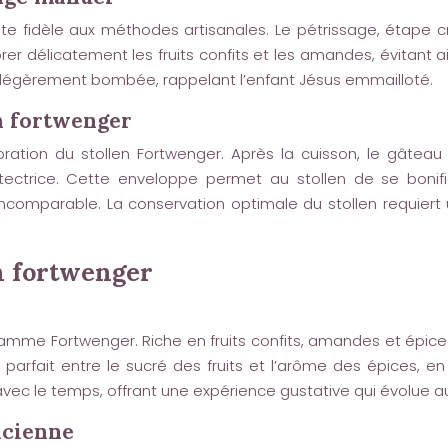
te fidèle aux méthodes artisanales. Le pétrissage, étape cru
er délicatement les fruits confits et les amandes, évitant ai
t légèrement bombée, rappelant l’enfant Jésus emmailloté.
n fortwenger
boration du stollen Fortwenger. Après la cuisson, le gât
ctrice. Cette enveloppe permet au stollen de se bonifie
comparable. La conservation optimale du stollen requiert u
en fortwenger
la gamme Fortwenger. Riche en fruits confits, amandes et épice
 parfait entre le sucré des fruits et l’arôme des épices, en
 avec le temps, offrant une expérience gustative qui évolue a
acienne