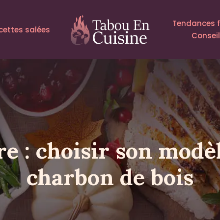
Tendances 
cettes salées
Consei
re : choisir son modè
charbon de bois