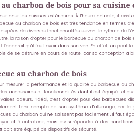
au charbon de bois pour sa cuisine 
r pour les cuisines extérieures. À l’heure actuelle, il exi
arbecue au charbon de bois est très tendance en termes d’é
uipées de diverses fonctionnalités suivant le rythme de l’év
tre, la raison d’opter pour le barbecue au charbon de bois est
’appareil qu’il faut avoir dans son van. En effet, on peut le
ble de se détruire en cours de route, car sa conception a b
ecue au charbon de bois
our mesurer la performance et la qualité du barbecue au cha
 des accessoires et fonctionnalités dont il est équipé tel 
vaises odeurs, l’idéal, c’est d’opter pour des barbecues dis
lement tenir compte de son système d’allumage, car le gri
cues au charbon qui ne salissent pas facilement . Il faut égal
yer et à entretenir, mais aussi répondre à des conditions d
s
doit être équipé de dispositifs de sécurité.