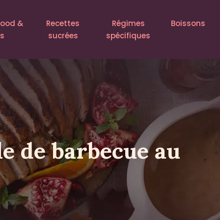
food &
Recettes
Régimes
Boissons
ls
sucrées
spécifiques
le de barbecue au